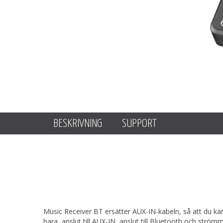
BESKRIVNING
SUPPORT
Music Receiver BT ersätter AUX-IN-kabeln, så att du kan 
bara, anslut till AUX-IN, anslut till Bluetooth och strömm