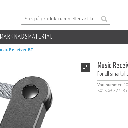
MARKNADSMATERIAL
usic Receiver BT
Music Recei
For all smartp
Varunummer:
10
8018080327285