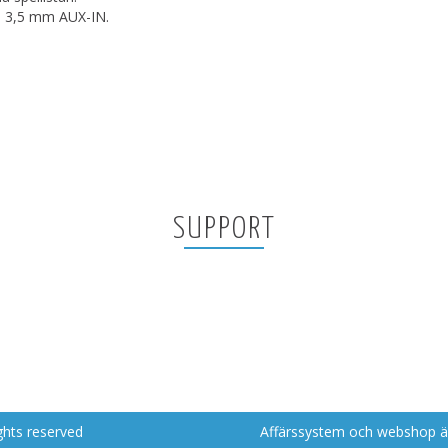
n 3,5 mm AUX-IN.
SUPPORT
ghts reserved
Affärssystem
och
webshop
ä