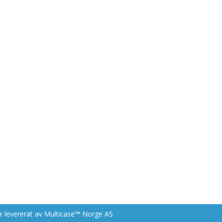
r levererat av
Multicase™ Norge AS