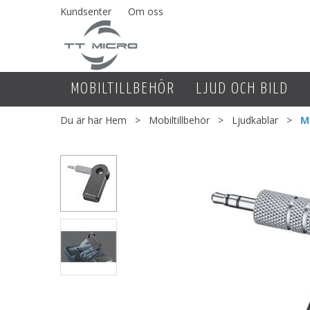
Kundsenter
Om oss
MOBILTILLBEHÖR
LJUD OCH BILD
Du är här
Hem
>
Mobiltillbehör
>
Ljudkablar
>
M