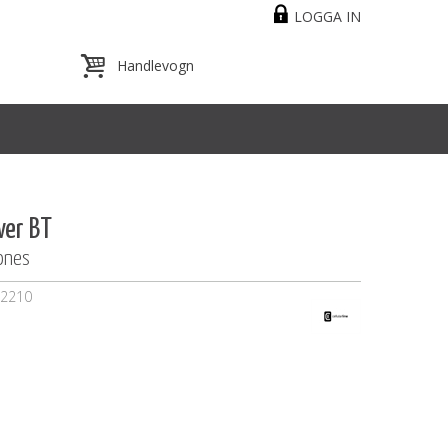
LOGGA IN
ver BT
hones
2210