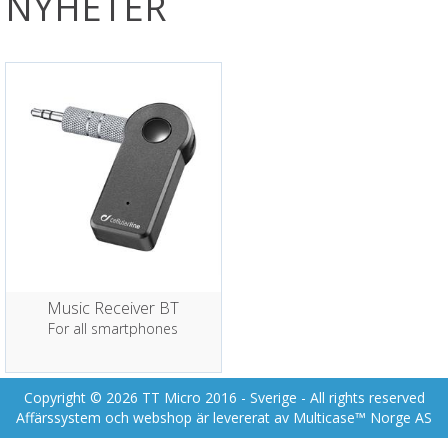
NYHETER
Music Receiver BT
For all smartphones
Copyright © 2026 TT Micro 2016 - Sverige - All rights reserved
Affärssystem
och
webshop
är levererat av
Multicase™ Norge AS